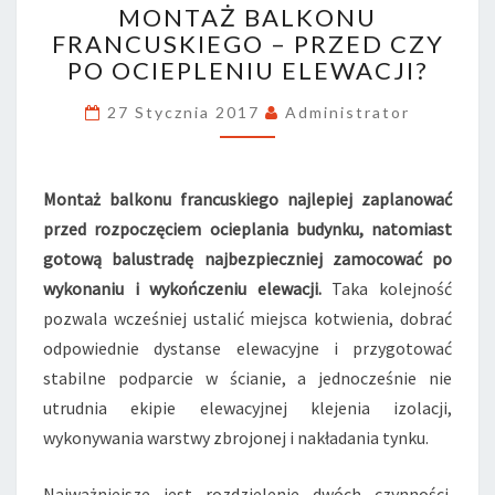
MONTAŻ BALKONU
O
FRANCUSKIEGO – PRZED CZY
N
PO OCIEPLENIU ELEWACJI?
T
A
27 Stycznia 2017
Administrator
Ż
B
A
L
Montaż balkonu francuskiego najlepiej zaplanować
K
przed rozpoczęciem ocieplania budynku, natomiast
O
gotową balustradę najbezpieczniej zamocować po
N
U
wykonaniu i wykończeniu elewacji.
Taka kolejność
F
pozwala wcześniej ustalić miejsca kotwienia, dobrać
R
odpowiednie dystanse elewacyjne i przygotować
A
stabilne podparcie w ścianie, a jednocześnie nie
N
utrudnia ekipie elewacyjnej klejenia izolacji,
C
U
wykonywania warstwy zbrojonej i nakładania tynku.
S
K
Najważniejsze jest rozdzielenie dwóch czynności.