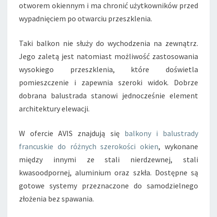
L
otworem okiennym i ma chronić użytkowników przed
E
wypadnięciem po otwarciu przeszklenia.
N
I
Taki balkon nie służy do wychodzenia na zewnątrz.
U
E
Jego zaletą jest natomiast możliwość zastosowania
L
wysokiego przeszklenia, które doświetla
E
pomieszczenie i zapewnia szeroki widok. Dobrze
W
dobrana balustrada stanowi jednocześnie element
A
C
architektury elewacji.
J
I
W ofercie AVIS znajdują się
balkony i balustrady
?
francuskie do różnych szerokości okien
, wykonane
między innymi ze stali nierdzewnej, stali
kwasoodpornej, aluminium oraz szkła. Dostępne są
gotowe systemy przeznaczone do samodzielnego
złożenia bez spawania.