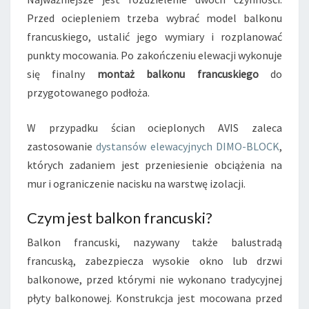
I
Przed ociepleniem trzeba wybrać model balkonu
E
francuskiego, ustalić jego wymiary i rozplanować
G
O
punkty mocowania. Po zakończeniu elewacji wykonuje
–
się finalny
montaż balkonu francuskiego
do
P
przygotowanego podłoża.
R
Z
W przypadku ścian ocieplonych AVIS zaleca
E
D
zastosowanie
dystansów elewacyjnych DIMO-BLOCK
,
C
których zadaniem jest przeniesienie obciążenia na
Z
mur i ograniczenie nacisku na warstwę izolacji.
Y
P
Czym jest balkon francuski?
O
O
Balkon francuski, nazywany także balustradą
C
francuską, zabezpiecza wysokie okno lub drzwi
I
balkonowe, przed którymi nie wykonano tradycyjnej
E
P
płyty balkonowej. Konstrukcja jest mocowana przed